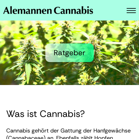
M
e
Rezept einlösen
n
ü
Live Bestand
Ratgeber
News
Blog
Ratgeber
FAQ
Kontakt
Was ist Cannabis?
Cannabis gehört der Gattung der Hanfgewächse
(Cannabaceae) an. Ebenfalls zählt Hopfen