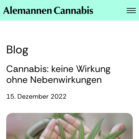
M
e
Rezept einlösen
n
ü
Live Bestand
Blog
News
Cannabis: keine Wirkung
Blog
ohne Nebenwirkungen
Ratgeber
15. Dezember 2022
FAQ
Kontakt