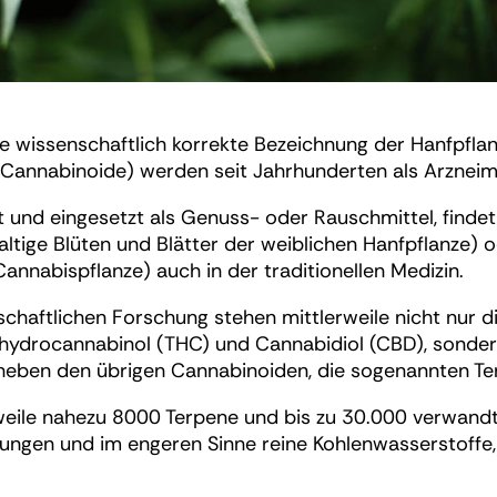
die wissenschaftlich korrekte Bezeichnung der Hanfpfl
(Cannabinoide) werden seit Jahrhunderten als Arzneimi
ert und eingesetzt als Genuss- oder Rauschmittel, fin
ltige Blüten und Blätter der weiblichen Hanfpflanze) 
annabispflanze) auch in der traditionellen Medizin.
schaftlichen Forschung stehen mittlerweile nicht nur 
hydrocannabinol (THC) und Cannabidiol (CBD), sonder
 neben den übrigen Cannabinoiden, die sogenannten Te
weile nahezu 8000 Terpene und bis zu 30.000 verwandt
ungen und im engeren Sinne reine Kohlenwasserstoffe,